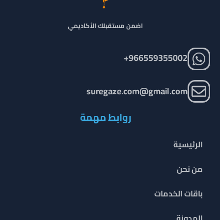
اضمن مستقبلك الأكاديمي
966559355002+
suregaze.com@gmail.com
روابط مهمة
الرئيسية
من نحن
باقات الخدمات
المدونة