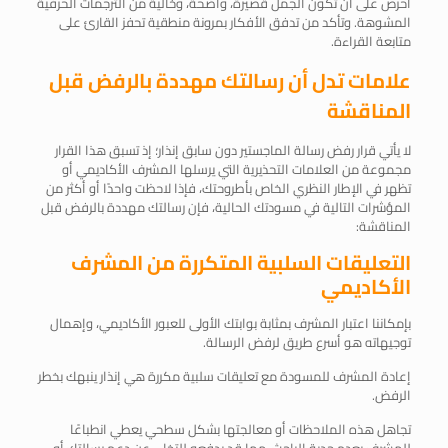
احرص على أن تكون الجمل قصيرة، واضحة، وخالية من الترجمات الحرفية
المشوهة. وتأكد من تدفق الأفكار بمرونة منطقية تحفز القارئ على
متابعة القراءة.
علامات تدل أن رسالتك مهددة بالرفض قبل
المناقشة
لا يأتي قرار رفض رسالة الماجستير دون سابق إنذار؛ إذ تسبق هذا القرار
مجموعة من العلامات التحذيرية التي يرسلها المشرف الأكاديمي أو
تظهر في الإطار النظري الخاص بأطروحتك، فإذا لاحظت واحدًا أو أكثر من
المؤشرات التالية في مسودتك الحالية، فإن رسالتك مهددة بالرفض قبل
المناقشة:
التعليقات السلبية المتكررة من المشرف
الأكاديمي
بإمكاننا اعتبار المشرف بمثابة بوابتك الأولى للعبور الأكاديمي، وإهمال
توجيهاته هو أسرع طريق لرفض الرسالة.
إعادة المشرف للمسودة مع تعليقات سلبية مكررة هي إنذار ينبهك بخطر
الرفض.
تجاهل هذه الملاحظات أو معالجتها بشكل سطحي يعطي انطباعًا