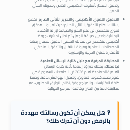
وتدفق الأفكار بأسلوبك الأكاديمي الخاص وبصوتك البحثي
المميز.
التدقيق اللغوي الأكاديمي والتحرير الثنائي الصارم
: تخضع
رسالتك لنظام التدقيق الثنائي الصارم؛ حيث تمر أولًا بمدقق
لغوي متخصص في علم النحو والصياغة لإزالة الأخطاء
الإملائية وتعديل صياغة الجمل، ثم تُحال لمشرف جودة
أكاديمي متخصص في مجالك العلمي الدقيق لضمان رصانة
المصطلحات العلمية ومرونة الانتقال والتدفق المنطقي
للأفكار باللغتين العربية والإنجليزية.
المطابقة الحرفية مع دليل
كتابة الرسائل العلمية
لجامعتك
: يمتلك خبراؤنا إلمامًا بأدلة كتاية الرسائل
العلميةالمعتمدة لعام 2026 في الجامعات السعودية كي
نقوم بضبط خطوط العناوين، وتعديل الهوامش بدقة، وضبط
كافة الاقتباسات والمراجع وفق نظام التوثيق المطلوب، مع
مطابقة تامة بين المتن وقائمة المراجع النهائية.
❓ هل يمكن أن تكون رسالتك مهددة
بالرفض دون أن تدرك ذلك؟