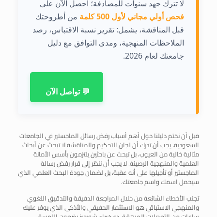
لا تترك جهد سنوات للمصادفة؛ احصل الآن على
فحص أولي مجاني لأول 500 كلمة
من أطروحتك
قبل المناقشة، يشمل: تقرير نسبة الاقتباس، رصد
الملاحظات المنهجية، ومدى التوافق مع دليل
جامعتك لعام 2026.
💬 تواصل الآن
قبل أن نختم دليلنا حول أهم أسباب رفض رسائل الماجستير في الجامعات
السعودية، يجب أن تدرك أن لجان التحكيم والمناقشة لا تبحث عن أبحاث
مثالية خالية من العيوب، بل تبحث عن باحثين يلتزمون بأسس الأمانة
العلمية والمنهجية الرصينة. لا يجب أن ننظر إلى قرار رفض رسالة
الماجستير أو تأجيلها على أنه عقبة، بل لضمان جودة البحث العلمي الذي
سيحمل اسمك واسم جامعتك.
تجنب الأخطاء الشائعة من خلال المراجعة الدقيقة والتدقيق اللغوي
والمنهجي الاستباقي هو الاستثمار الحقيقي والأذكى الذي يوفر عليك
ساعات من التعديلات المرهقة. دع خبراء شورجيز يضعون اللمسة