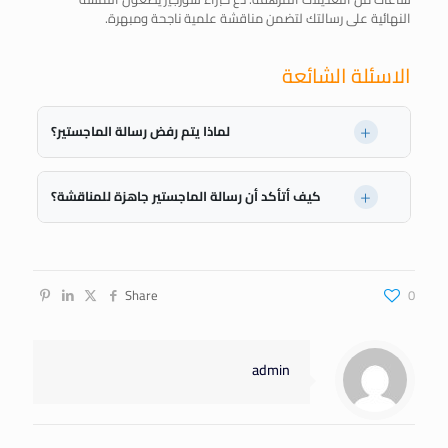
النهائية على رسالتك لتضمن مناقشة علمية ناجحة ومبهرة.
الاسئلة الشائعة
لماذا يتم رفض رسالة الماجستير؟
يتم رفض رسائل الماجستير في الغالب بسبب تجاوز نسبة الاقتباس
المسموح بها، وضعف المنهجية، وركاكة الصياغة اللغوية.
كيف أتأكد أن رسالة الماجستير جاهزة للمناقشة؟
لكي تضمن أن رسالتك جاهزة تماماً للمثول أمام لجنة
المناقشة، تأكد من خلوها من الانتحال العلمي، ومطابقة دليل
كتابة الرسائل العليا لجامعتك، والحصول على الضوء الأخضر من
Share
0
المشرف الأكاديمي لطرح الرسالة للمناقشة.
admin