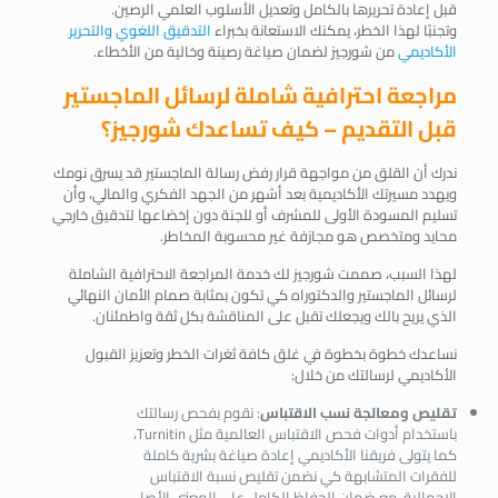
قبل إعادة تحريرها بالكامل وتعديل الأسلوب العلمي الرصين.
وتجنبًا لهذا الخطر، يمكنك الاستعانة بخبراء
التدقيق اللغوي والتحرير
الأكاديمي
من شورجيز لضمان صياغة رصينة وخالية من الأخطاء.
مراجعة احترافية شاملة لرسائل الماجستير
قبل التقديم – كيف تساعدك شورجيز؟
ندرك أن القلق من مواجهة قرار رفض رسالة الماجستير قد يسرق نومك
ويهدد مسيرتك الأكاديمية بعد أشهر من الجهد الفكري والمالي، وأن
تسليم المسودة الأولى للمشرف أو للجنة دون إخضاعها لتدقيق خارجي
محايد ومتخصص هو مجازفة غير محسوبة المخاطر.
لهذا السبب، صممت شورجيز لك خدمة المراجعة الاحترافية الشاملة
لرسائل الماجستير والدكتوراه كي تكون بمثابة صمام الأمان النهائي
الذي يريح بالك ويجعلك تقبل على المناقشة بكل ثقة واطمئنان.
نساعدك خطوة بخطوة في غلق كافة ثغرات الخطر وتعزيز القبول
الأكاديمي لرسالتك من خلال:
تقليص ومعالجة نسب الاقتباس
: نقوم بفحص رسالتك
باستخدام أدوات فحص الاقتباس العالمية مثل Turnitin،
كما يتولى فريقنا الأكاديمي إعادة صياغة بشرية كاملة
للفقرات المتشابهة كي نضمن تقليص نسبة الاقتباس
الإجمالية، مع ضمان الحفاظ الكامل على المعنى الأصلي