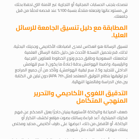
ننصحك بتجنب الحسابات المجانية أو التجارية غير الآمنة التي تحفظ بحثك
في مستودعاتها وتجعله منتحلًا بنسبة 100% عند فحصه لاحقًا من قبل
جامعتك.
المطابقة مع دليل تنسيق الجامعة للرسائل
العليا.
تنسيق الرسالة هو انعكاس لمدى انضباطك الأكاديمي وجديتك البحثية.
لذلك، قم بتحميل النسخة الأحدث من دليل كتابة الرسائل العلمية
لجامعتك السعودية وطابق حجم ونوع الخطوط للعناوين الفرعية
والرئيسية، واضبط الهوامش بدقة (عادةً ما يكون 3 سم للهامش
الداخلي للتجليد و2.5 سم لبقية الهوامش)، وتأكد من أن جميع المراجع
تم توثيقها بنظام التوثيق المعتمد (مثل APA 7th) دون تباين في الكتابة
بين متن الدراسة وقائمتها النهائية.
التدقيق اللغوي الأكاديمي والتحرير
المنهجي المتكامل
ضعف الصياغة والركاكة الأسلوبية يبنيان حاجزًا يعزل المحكم عن فهم
فكرتك المبتكرة. أعد قراءة رسالتك بصوت مرتفع لكشف التكرار أو
الركاكة، أو الأفضل من ذلك، اعرضها على طرف أكاديمي محايد ومختص
يمتلك مهارات النقد البناء مثل شورجيز.