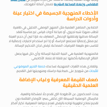
الاقتباس وإعادة الصياغة البشرية
لضمان أصالة أطروحتك.
الأخطاء المنهجية الجسيمة في اختيار عينة
وأدوات الدراسة
الخلط بين المناهج العلمية مثل المنهج الوصفي التحليلي في ظاهرة
تتطلب منهجًا شبه تجريبي، أو صياغة أدوات قياس غير مناسبة تُفقد
الرسالة صدقها وتحققها الإحصائي المعترف به، فإذا تبين أن حجم العينة
غير ممثل إحصائيًا لمجتمع الدراسة، أو إذا تم استخدام اختبارات إحصائية لا
تتناسب مع طبيعة الفرضيات المصاغة، ترفض لجان التحكيم الرسالة.
فالمنهجية العلمية هي البنية التحتية للرسالة؛ وأي خلل فيها يجعل
النتائج الإحصائية بأكملها غير قابلة للاعتماد الأكاديمي
.ولتفادي هذه الثغرات المنهجية، تساعدك
خدمة التحرير الموضوعي
للأبحاث
من شورجيز على ضبط بنية دراستك ومنهجيتها قبل التقديم.
ضعف القيمة المعرفية وغياب الإضافة
العلمية الحقيقية
يبحث المحكمون عن الأطروحة التي تقدم حلًا لمشكلة واقعية،
فالرسائل الوصفية البسيطة التي تكتفي بسرد الأوضاع القائمة دون
تقديم نماذج تطويرية تواجه بالرفض لعدم جدواها المعرفية. تكرار أفكار