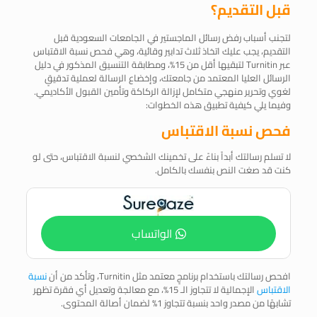
قبل التقديم؟
لتجنب أسباب رفض رسائل الماجستير في الجامعات السعودية قبل
التقديم، يجب عليك اتخاذ ثلاث تدابير وقائية، وهي فحص نسبة الاقتباس
عبر Turnitin لتبقيها أقل من 15%، ومطابقة التنسيق المذكور في دليل
الرسائل العليا المعتمد من جامعتك، وإخضاع الرسالة لعملية تدقيقٍ
لغوي وتحرير منهجي متكامل لإزالة الركاكة وتأمين القبول الأكاديمي.
وفيما يلي كيفية تطبيق هذه الخطوات:
فحص نسبة الاقتباس
لا تسلم رسالتك أبداً بناءً على تخمينك الشخصي لنسبة الاقتباس، حتى لو
كنت قد صغت النص بنفسك بالكامل.
الواتساب
افحص رسالتك باستخدام برنامجٍ معتمد مثل Turnitin، وتأكد من أن
نسبة
الاقتباس
الإجمالية لا تتجاوز الـ 15%، مع معالجة وتعديل أي فقرة تظهر
تشابهًا من مصدر واحد بنسبة تتجاوز 1% لضمان أصالة المحتوى.