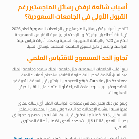
أسباب شائعة لرفض رسائل الماجستير رغم
القبول الأولي في الجامعات السعودية؟
تتلخص أسباب رفض رسائل الماجستير في الجامعات السعودية لعام 2026
في ثلاثة أخطاء رئيسية يرتكبها الباحث: تجاوز نسبة الاقتباس المسموحة
لأكثر من 20%، والركاكة المنهجية العلمية وضعف أدوات قياس عينة
الدراسة، وإهمال دليل تنسيق الجامعة المعتمد للرسائل العليا.
تجاوز الحد المسموح للاقتباس العلمي
تتبع أغلب الجامعات السعودية، مثل جامعة الملك سعود وجامعة الملك
عبدالعزيز، أنظمة فحص آلية صارمة للغاية باستخدام أدوات عالمية
ومعتمدة مثل Turnitin، فيقع العديد من الباحثين في السرقة الأدبية غير
المقصودة بسبب سوء إعادة الصياغة أو الاعتماد على النقل الحرفي
للمعلومات.
وينتج عن ذلك رفض مجالس عمادات الدراسات العليا أي رسالة تتجاوز
فيها نسبة التشابه الإجمالية حد الـ 20% وفي بعض التخصصات تتقلص
النسبة إلى 15%. كما يتم التدقيق في نسبة التشابه من مصدر واحد والتي
يجب ألا تتعدى غالبًا 1% إلى 3% كحد أقصى لضمان أصالة المحتوى
العلمي.
وتجنباً لهذه العقبة، يمكنك الاعتماد على خبراء شورجيز في
فحص نسبة