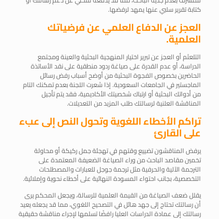
للمشرف بعدم جدية الباحث، مما قد يدفعه للتخلي عن دعم رسالتك أو
كتابة تقرير سلبي عنها يمهد لرفضها.
العجز عن الدفاع العلمي عن فرضياتك
العلمية.
التلعثم أو العجز عن تبرير اختيار المنهجية البحثية والعينة ومجتمع
الدراسة، أو عدم القدرة على صياغة ردود منطقية على نقد الأساتذة
الحاضرين بخصوص الفجوة البحثية من أوضح أسباب رفض رسائل
الماجستير في الجامعات السعودية. إذا شعرت اللجنة بعدم تمكنك التام
من أدواتك البحثية أو ارتباك شخصيتك الأكاديمية، فقد يتم تأجيل
المناقشة العلنية لرسالتك طلب المزيد من التعديلات.
تراكم الأخطاء اللغوية وتحول النص إلى عبء
على القارئ
يرفض المناقشون تضييع وقتهم في تهجئة جمل ركيكة أو محاولة
تخمين مقاصد الباحث من وراء الصياغة الضعيفة المعتمدة على
الترجمة الآلية والحرفية مثل ترجمة جوجل للعبارات والمصطلحات
التخصصية، بجانب احتواء المسودة النهائية على أخطاء نحوية وإملائية.
يقلل ضعف الصياغة من القيمة العلمية للرسالة، ويجعل المحكم يرى
أن رسالتك تحتاج إلى جهد هائل في التصحيح اللغوي، مما قد يجعله يعيد
رسالتك إلى عمادة الدراسات العليا رافضًا تسلمها لإجراء مناقشة حقيقية