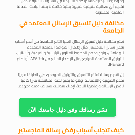
وموضوعات بحثية مستهلكة قُتلت بحثًا في السنوات السابقة، دون
تقديم أي معالجة حقيقية لفجوة بحثية قائمة لا يمنح الباحث الأصالة
العلمية المطلوبة.
مخالفة دليل تنسيق الرسائل المعتمد في
الجامعة
تعتبر مخالفة دليل تنسيق الرسائل العليا التابع للجامعة من أهم أسباب
رفض رسائل الماجستير، مثل إهمال القواعد الدقيقة المحددة
للهوامش، ونوع وحجم الخطوط للعناوين الرئيسية والفرعية، وأساليب
التوثيق المعتمدة للمراجع (مثل الإصدار السابع من APA 7th، أو نظام
Harvard).
إن تقديم رسالة تفتقر للتنسيق والتوثيق الموحد يعطي انطباعًا فوريًا
بعدم المهنية واللامبالاة، وهو ما يمنح لجنة المناقشة مبررًا كافيًا
لرفض الرسالة وإعادتها للباحث لإجراء تعديلات تستنزف وقته وجهده.
نسّق رسالتك وفق دليل جامعتك الآن
كيف تتجنب أسباب رفض رسالة الماجستير