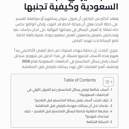
السعودية وكيفية تجنبها
يعتقد الكثير من الباحثين أن قبول عنوان رسالتهم أو موافقة القسم
على خطة البحث يعني أن مرحلة الخطر قد انتهت. ولكن الواقع عكس
ذلك تمامًا؛ إذ تُعرض الرسائل في مرحلتها النهائية على لجان دراسات عليا
ومحكمين صارمين يخضعون العمل لمعايير جودة علمية بالغة الدقة
تضع الرسالة تحت تهديد الرفض.
عزيزي الباحث، إن حماية جهدك لسنوات من خطر الرفض الأكاديمي يبدأ
بفهم هذه الأسباب لتجنبها مسبقًا. في هذا الدليل من شورجيز، سنحلل
أسباب رفض رسائل الماجستير في الجامعات السعودية لعام
2026
ونكشف أهم العلامات التي تهدد رسالتك بالرفض قبل المناقشة.
Table of Contents
أسباب شائعة لرفض رسائل الماجستير رغم القبول الأولي في
الجامعات السعودية؟
كيف تتجنب أسباب رفض رسالة الماجستير قبل التقديم؟
علامات تدل أن رسالتك مهددة بالرفض قبل المناقشة
مراجعة احترافية شاملة لرسائل الماجستير قبل التقديم – كيف
تساعدك شورجيز؟
الاسئلة الشائعة