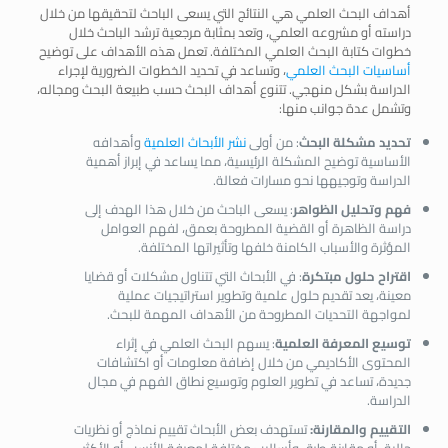
أهداف البحث العلمي هي النتائج التي يسعى الباحث لتحقيقها من خلال
دراسته أو مشروعه العلمي، وتعد بمثابة مرجعية ترشد الباحث خلال
خطوات كتابة البحث العلمي المختلفة. تعمل هذه الأهداف على توضيح
أساسيات البحث العلمي
، وتساعد في تحديد الخطوات الضرورية لإجراء
الدراسة بشكل منهجي. تتنوع أهداف البحث حسب طبيعة البحث ومجاله،
وتشمل عدة جوانب منها:
تحديد مشكلة البحث
: من أولى
نشر الأبحاث العلمية
وأهدافه
الأساسية توضيح المشكلة الرئيسية، مما يساعد في إبراز أهمية
الدراسة وتوجيهها نحو مسارات فعالة.
فهم وتحليل الظواهر
: يسعى الباحث من خلال هذا الهدف إلى
دراسة الظاهرة أو القضية المطروحة بعمق، لفهم العوامل
المؤثرة والأسباب الكامنة خلفها وتأثيراتها المختلفة.
اقتراح حلول مبتكرة
: في الأبحاث التي تتناول مشكلات أو قضايا
معينة، يعد تقديم حلول علمية وتطوير استراتيجيات عملية
لمواجهة التحديات المطروحة من الأهداف المهمة للبحث.
توسيع المعرفة العلمية
: يسهم البحث العلمي في إثراء
المحتوى الأكاديمي من خلال إضافة معلومات أو اكتشافات
جديدة، تساعد في تطوير العلوم وتوسيع نطاق الفهم في مجال
الدراسة.
التقييم والمقارنة:
تستهدف بعض الأبحاث تقييم نماذج أو نظريات
حالية، أو مقارنة طرق وأساليب مختلفة لمعرفة الأنسب أو الأكثر