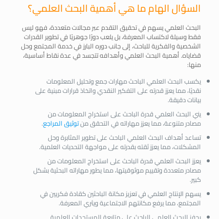
السؤال الهام ما هي أهمية البحث العلمي؟
البحث العلمي يسهم في تحقيق التقدم عبر مجالات متعددة، فهو ليس
فقط وسيلة لاكتساب المعرفة، بل يلعب دورًا جوهريًا في تطوير القدرات
الشخصية والفكرية للباحث، إلى جانب دوره البارز في خدمة المجتمع وحل
قضاياه. أهمية البحث العلمي وأهدافه تتجسد في عدة نقاط أساسية،
منها:
يكسب البحث العلمي الباحث مهارات جمع وتحليل المعلومات
نقديًا، مما يعزز قدرته على التفكير النقدي واتخاذ قرارات مبنية على
بيانات دقيقة.
يني البحث العلمي قدرة الباحث على استخراج المعلومات من
مصادر متنوعة، مما يعزز مهاراته في التحقق من
توثيق المراجع
.
تساعد أهداف البحث العلمي الباحث على تطوير المثابرة وحل
المشكلات، مما يعزز ثقته بقدرته على مواجهة التحديات العلمية.
يعزز البحث العلمي قدرة الباحث على استخراج المعلومات من
مصادر متعددة وتقييم موثوقيتها، مما يطور مهاراته البحثية بشكل
كبير.
يسهم الإنتاج العلمي في تعزيز مكانة الباحثين كقادة فكريين في
المجتمع، مما يرفع مكانتهم الاجتماعية ويثري المعرفة.
يحفز البحث العلمي الباحث على متابعة المستجدات العلمية