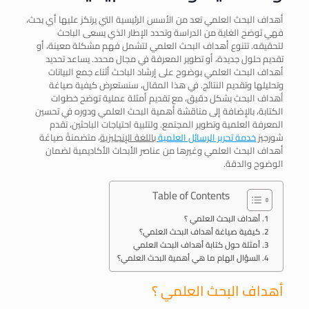
أهداف البحث العلمي تعد من الأسس الرئيسية التي يرتكز عليها أي بحث،
فهي توضح الغاية من الدراسة وتحدد الإطار الذي يسعى الباحث
لتحقيقه. تتنوع أهداف البحث العلمي لتشمل فهم مشكلة معينة، أو
تقديم حلول جديدة، أو تطوير المعرفة في مجال محدد. يساعد تحديد
أهداف البحث العلمي بوضوح على إرشاد الباحث أثناء جمع البيانات
وتحليلها وتقديم النتائج. في هذا المقال، سنستعرض كيفية صياغة
أهداف البحث بشكل دقيق، مع تقديم أمثلة عملية توضح خطوات
الكتابة، بالإضافة إلى مناقشة أهمية البحث العلمي ودوره في تحسين
المعرفة العلمية وتطوير المجتمع. ولتلبية احتياجات الباحثين، تقدم
شورجيز
خدمة تحرير الرسائل العلمية
باللغة الإنجليزية
، متضمنةً صياغة
أهداف البحث العلمي وغيرها من عناصر الأبحاث الأكاديمية لضمان
الوضوح والدقة.
Table of Contents
أهداف البحث العلمي ؟
كيفية صياغة أهداف البحث العلمي؟
أمثلة حول كتابة أهداف البحث العلمي
السؤال الهام ما هي أهمية البحث العلمي؟
أهداف البحث العلمي ؟