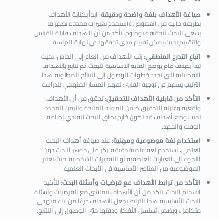
صياغة الأهداف بلغة واضحة ودقيقة
: ابدأ بكتابة الأهداف
بطريقة خالية من الغموض واستخدم تعبيرات محددة تظهر ما
يسعى البحث لتحقيقه بوضوح. تأكد من أن الأهداف قابلة للقياس
والتقييم بحيث يمكن تقييم مدى تحققها في نهاية الدراسة.
اتباع التدرج المنطقي
: رتب الأهداف من العام إلى الخاص، بحيث
تبدأ بهدف عام يوضح الغاية الأساسية للبحث، ثم تتابع بالأهداف
التفصيلية التي تحدد خطوات الوصول إلى النتائج المطلوبة. هذا
الترتيب يسهم في توجيه القارئ لفهم المسار المنهجي للدراسة.
التأكد من قابلية الأهداف للتحقيق
: تحقق من أن الأهداف
واقعية وقابلة للتحقيق ضمن الموارد المتاحة والزمن المحدد.
تجنب وضع أهداف قد تكون خارج نطاق البحث لتفادي إضاعة
الوقت والجهد.
استخدام لغة موضوعية ومهنية
: عند صياغة أهداف البحث
العلمي، استخدم لغة علمية دقيقة تركز على جوهر البحث دون
اللجوء إلى العبارات العاطفية أو التقديرات الشخصية، حيث تعتبر
الموضوعية من العناصر الأساسية في الأبحاث العلمية.
التأكد من ترابط الأهداف مع فرضيات وأسئلة البحث
: لتأكيد
انسجام البحث، تأكد من أن الأهداف تتماشى مع الفرضيات وأسئلة
البحث الأساسية. هذا الترابط يجعل الأهداف جزءًا من بناء منهجي
متكامل، ويضمن تسلسل الأفكار ودقتها حتى الوصول إلى النتائج.