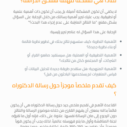
لماذا هي مشكلة مهمة تستحق الدراسة؟
لا يكفي أن تكون المشكلة أصيلة، بل يجب أن تكون ذات أهمية علمية
أو تطبيقية. يجب عليك تبرير أهمية رسالتك من خلال الإجابة على السؤال
بشكل مقنع: “ما النتائج المترتبة على عدم إجراء هذا البحث؟”
الإجابة على هذا السؤال له عناصر تبرير رئيسية:
الأهمية النظرية: كيف ستسهم نتائج بحثك في تطوير نظرية قائمة
أو بناء نظرية جديدة؟
الأهمية التطبيقية أو العملية: هل سيستفيد صانعو القرار، أو
الشركات، أو المجتمع ككل من نتائجك؟
الأهمية المنهجية: هل ستقدم طريقة جديدة لتحليل البيانات أو
قياس المتغيرات لم يستخدمها الباحثون من قبل؟
كيف تقدم ملخصاً موجزاً حول رسالة الدكتوراه
؟
القاعدة الأهم في تقديم ملخص جيد حول رسالة الدكتوراه هي أن يكون
قائماً بذاته؛ بمعنى أن يفهم القارئ من خلاله موضوع الرسالة والنتائج
دون الرجوع إلى متن الرسالة نفسها. علاوة على ذلك، فإنه أول ما تقرؤه
لجنة المناقشة وأول ما يتم فهرسته عالمياً، لذلك يجب أن يكون قوياً
وموجزاً، وأن يتراوح بين 250-350 كلمة. لكتابة ملخص موجز وفعال