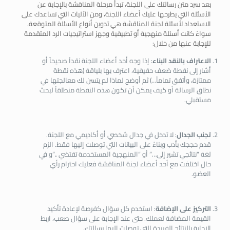
بعد سرد متن رسالتك على اللجنة، تبدأ مرحلة المناقشة بالإجابة عن
الأسئلة التي يطرحها عليك أعضاء اللجنة، ومن الآليات التي تساعدك على
الاستعداد لأسئلة لجنة المناقشة هي تدوين أنواع الأسئلة المتوقعة،
سواءً كانت أسئلة منهجية أو تطبيقية وجهز استراتيجيات الرد المتقدمة
للإجابة عنها من خلال:
الاعتراف بالنقد البناء
: إذا وجه أحد أعضاء اللجنة نقداً صحيحاً أو
أشار إلى نقطة ضعف حقيقية، اعترف بها بلياقة (هذه نقطة
ممتازة، وأتفق تماماً…) ثم أوضح لماذا لم يتسن لك معالجتها في
نطاق الرسالة أو كيف يمكن أن تكون هذه النقطة منطلقاً لبحث
مستقبلي.
تجنب الجدال
: لا تدخل في جدال شخصي أو أكاديمي مع اللجنة.
قدم حججك بأدب وبناءً على البيانات التي توصلت إليها فقط. الزم
لغة “نتائجي تشير إلى…” أو “المنهجية المستخدمة تقتضي ..”و في
حال اختلفت مع أحد أعضاء لجنة المناقشة فعليك احترام رأي
العضو.
التركيز على الإضافة
: استخدم كل سؤال كفرصة لإعادة تأكيد
القيمة المضافة لعملك. حتى عند الإجابة على سؤال صعب، اربط
الإجابة بالنتائج الفريدة التي توصلت إليها رسالتك.