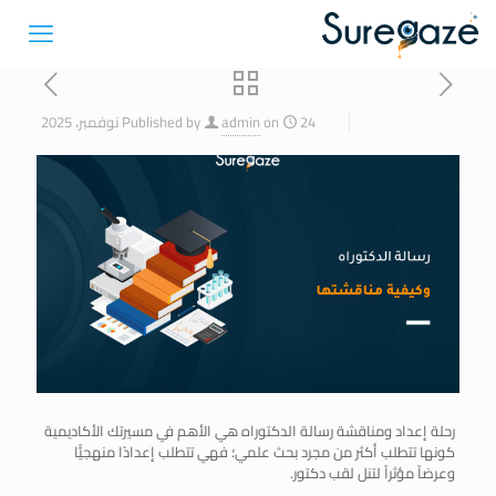
24 نوفمبر، 2025
on
admin
Published by
رحلة إعداد ومناقشة رسالة الدكتوراه هي الأهم في مسيرتك الأكاديمية
كونها تتطلب أكثر من مجرد بحث علمي؛ فهي تتطلب إعدادًا منهجيًّا
وعرضاً مؤثراً لتنل لقب دكتور.