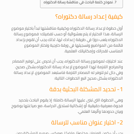
نموذج كلمة الباحث في مناقشة رسالة الدكتوراه
كيفية إعداد رسالة دكتوراه؟
أول خطوة لإعداد رسالة الدكتوراه وكيفية مناقشتها تبدأ باختيار موضوع
الرسالة، هذا الاختيار لا يتم بعشوائية أو حسب تفضيلك؛ فموضوع رسالة
الدكتوراه يلعب دورًا في طريقة إعدادك لها، لذلك يجب أن تقوم بإعداد
قائمة من المواضيع وتسجيلها في ورقة خارجية وتختار الموضوع
المناسب لقدراتك وإمكانياتك العلمية.
عند اختيارك لموضوع رسالة الدكتوراه، يجب أن تحرص على توفير المصادر
والمراجع اللازمة لهذا الموضوع لإعداد رسالة الدكتوراه بشكل صحيح،
وفي حال لم تتوفر له المصادر اللازمة فاستبعد الموضوع. لإعداد رسالة
الدكتوراه بشكل صحيح اتبع الخطوات التالية:
1- تحديد المشكلة البحثية بدقة
وهي الخطوة التي تبنى عليها الرسالة كاملة؛ إذ يقوم الباحث بتحديد
فجوة معرفية حقيقية أو إشكالية تستحق الدراسة، مع صياغتها بوضوح
وبيان حدودها وأثرها العلمي.
2- اختيار عنوان مناسب للرسالة
يجب أن يكون العنوان مختصرًا، واضحًا، ويعكس صميم المشكلة دون