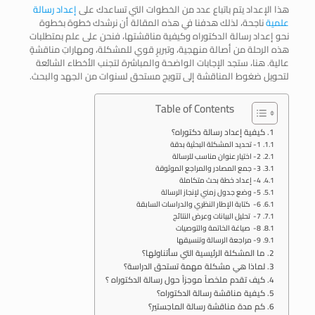
هذا الإعداد يتم باتباع عدد من الخطوات التي تساعدك على
إعداد رسالة
علمية
ناجحة، لذلك هدفنا في هذه المقالة أن نرشدك خطوة بخطوة
نحو إعداد رسالة الدكتوراه وكيفية مناقشتها، فنحن على علم بمتطلبات
هذه الرحلة من أصالة منهجية، وتبريرٍ قوي للمشكلة، ومهاراتِ مناقشةٍ
عالية. هنا، ستجد الإجابات الواضحة والمباشرة لتجنب الأخطاء الشائعة
لتحويل ضغوط المناقشة إلى تتويج مستحق لسنوات من الجهد والبحث.
Table of Contents
كيفية إعداد رسالة دكتوراه؟
1- تحديد المشكلة البحثية بدقة
2- اختيار عنوان مناسب للرسالة
3- جمع المصادر والمراجع الموثوقة
4- إعداد خطة بحث متكاملة
5- وضع جدول زمني لإنجاز الرسالة
6- كتابة الإطار النظري والدراسات السابقة
7- تحليل البيانات وعرض النتائج
8- صياغة الخاتمة والتوصيات
9- مراجعة الرسالة وتنسيقها
ما المشكلة الرئيسية التي سأتناولها؟
لماذا هي مشكلة مهمة تستحق الدراسة؟
كيف تقدم ملخصاً موجزاً حول رسالة الدكتوراه ؟
كيفية مناقشة رسالة الدكتوراه؟
كم مدة مناقشة رسالة الماجستير؟