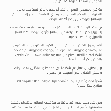
الموقرين، أسعد الله أوقاتكم بكل خير.
يشرفني ويسعدني اليوم أن أقف أمامكم وأعرض ثمرة سنوات من
الاجتهاد في البحث والعمل الجاد. رسالتي العلمية بعنوان: [اذكر عنوان
الرسالة]، وتهدف إلى [اذكر أهداف البحث].
في هذه الرسالة، اتبعت المنهجية [اذكر المنهجية المتبعة]، حيث سعيتُ
إلى إبراز [اذكر النقاط الهامة في الرسالة]. وأرجو أن يحظى هذا العمل
بالقبول والفائدة العلمية.
أتقدم بجزيل الشكر والعرفان لمشرفي الكريم الدكتور/ [اسم المشرف]،
على دعمه وتوجيهاته المستمرة، على جهوده وتوجيهاته القيمة. كما
أشكر أعضاء اللجنة الكرام على قبولهم مناقشة هذا البحث، وأخص
بالشكر [اذكر أسماء أعضاء اللجنة].
ولا يسعني أن أغفل عن شكر عائلتي، فقد كانوا سندًا لي هذه الرحلة،
وزملائي الباحثين الذين أسهموا في دعمي.
شكراً لكم، وأتطلع إلى مناقشاتكم البناءة والملاحظات القيّمة التي
ستُثري هذا العمل.”
وفي ختام دليلنا، نكون قد عرضنا طريقة تحضير لرسالة الدكتوراه وكيفية
مناقشتها وأصبح لديك الآن دليل شامل يغطي كيفية صياغة المشكلة