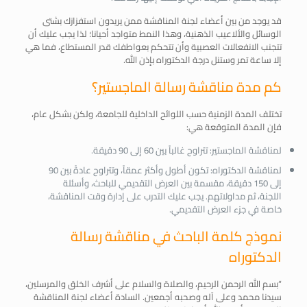
قد يوجد من بين أعضاء لجنة المناقشة ممن يريدون استفزازك بشتى
الوسائل والألاعيب الذهنية، وهذا النمط متواجد أحيانا؛ لذا يجب عليك أن
تتجنب الانفعالات العصبية وأن تتحكم بعواطفك قدر المستطاع، فما هي
إلا ساعة تمر وستنل درجة الدكتوراه بإذن الله.
كم مدة مناقشة رسالة الماجستير؟
تختلف المدة الزمنية حسب اللوائح الداخلية للجامعة، ولكن بشكل عام،
فإن المدة المتوقعة هي:
لمناقشة الماجستير: تتراوح غالباً بين 60 إلى 90 دقيقة.
لمناقشة الدكتوراه: تكون أطول وأكثر عمقاً، وتتراوح عادةً بين 90
إلى 150 دقيقة، مقسمة بين العرض التقديمي للباحث، وأسئلة
اللجنة، ثم مداولاتهم. يجب عليك التدرب على إدارة وقت المناقشة،
خاصة في جزء العرض التقديمي.
نموذج كلمة الباحث في مناقشة رسالة
الدكتوراه
“بسم الله الرحمن الرحيم، والصلاة والسلام على أشرف الخلق والمرسلين،
سيدنا محمد وعلى آله وصحبه أجمعين. السادة أعضاء لجنة المناقشة