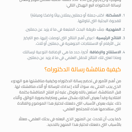
لرسالة الدكتوراه اتبع الهيكل التالي:
المشكلة
: اكتب جملة أو جملتين يمثلان بيانًا واضحًا ومباشرًا
للفجوة البحثية التي تناولتها.
المنهجية
: صِفْ طريقة البحث المتبعة في ما لا يزيد عن جملتين.
النتائج الرئيسية
: اعرض أهم النتائج التي توصلت إليها، مع التركيز
على الأرقام أو الاستنتاجات الجوهرية في جملتين أو ثلاث.
الاستنتاج والإضافة
: أخيرا، حدد ما هي الإضافة النوعية لرسالتك
وماذا تعني تلك النتائج للحقل العلمي في ما لا يزيد عن جملتين.
كيفية مناقشة رسالة الدكتوراه؟
من أهم الأمور في تحضير رسالة الدكتوراه وكيفية مناقشتها هو الهدوء
الذي يجب التحلي به، سواءً أثناء إعدادك للرسالة أو أثناء مناقشتك لها.
قبل المناقشة، استعن بالله وتوكل عليه ثم افتتح المناقشة بكلمة
افتتاحية وابدأ بعرض أفكارك بشكل سلس ومترابط بصورة الواثق، وأثناء
ذلك عليك بعرض الأسباب التي دفعتك لاختيار هذا الموضوع والفائدة
التي ستقدمها هذه للمجتمع العلمي.
كما يجب أن تتحدث عن المنهج الذي اتبعته في بحثك العلمي، معللًا
بالأسباب التي دفعتك لاختيار هذا المنهج بالتحديد.