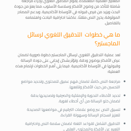
المعايير العلمية المعتمدة. يقوم المدقق اللغوي بإجراء مراجعة
شاملة للتأكد من وضوح الأفكار وسلاسة الأسلوب، مما يعزز من جودة
البحث ويزيد من فرص قبوله في الأوساط الأكاديمية. وبدعم المصادر
الموثوقة، يخرج النص متقنًا، عاكسًا احترافية الباحث واهتمامه
بالتفاصيل.
ما هي خطوات التدقيق اللغوي لرسائل
الماجستير؟
تعد عملية التدقيق اللغوي لرسائل الماجستير خطوة ضرورية لضمان
عرض الأفكار بوضوح ودقة، وتؤثر بشكل إيجابي على جودة الرسالة
وقبولها في الأوساط الأكاديمية. فيما يلي أهم الخطوات لإتمام هذه
العملية:
مراجعة النص كاملًا لضمان فهم عميق للمحتوى وتحديد مواضع
التحسين من حيث الأفكار وتتابعها.
تحديد الأخطاء النحوية والإملائية والصرفية وتصحيحها بدقة
لضمان خلو الرسالة من أي أخطاء لغوية.
تنسيق النص عبر وضع علامات الترقيم في مواضعها الصحيحة
لتعزيز انسجام الرسالة وسهولة القراءة.
التدقيق الشامل لقواعد اللغة؛ لضمان سلامة النص واحترافية
التعبير عن الأفكار والمحتوى العلمي.