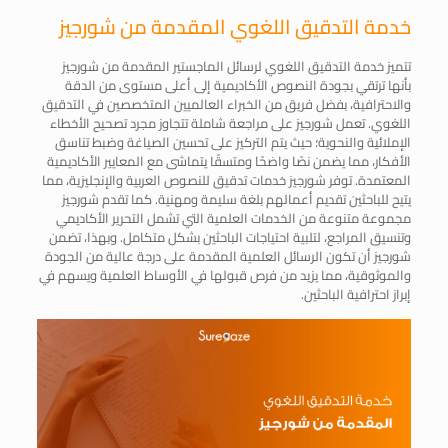
خدمة التدقيق اللغوي المقدمة من شورجيز
تتميز خدمة التدقيق اللغوي لرسائل الماجستير المقدمة من شورجيز
بأنها ترتقي بجودة النصوص الأكاديمية إلى أعلى مستوى من الدقة
والاحترافية، بفضل فريق من الخبراء العالميين المتخصصين في التدقيق
اللغوي. تعمل شورجيز على مراجعة شاملة تتجاوز مجرد تصحيح الأخطاء
الإملائية والنحوية؛ حيث يتم التركيز على تحسين الصياغة وضبط تناسق
الأفكار، مما يضمن نصًا واضحًا ومتسقًا يتماشى مع المعايير الأكاديمية
المعتمدة. توفر شورجيز خدمات تدقيق للنصوص العربية والإنجليزية، مما
يتيح للباحثين تقديم أعمالهم بلغة سليمة ومهنية. كما تقدم شورجيز
مجموعة متنوعة من الخدمات العلمية التي تشمل التحرير الأكاديمي
وتنسيق المراجع، لتلبية احتياجات الباحثين بشكل متكامل. وبهذا، تضمن
شورجيز أن تكون الرسائل العلمية المقدمة على درجة عالية من الجودة
والموثوقية، مما يزيد من فرص قبولها في الأوساط العلمية ويسهم في
إبراز احترافية الباحثين.