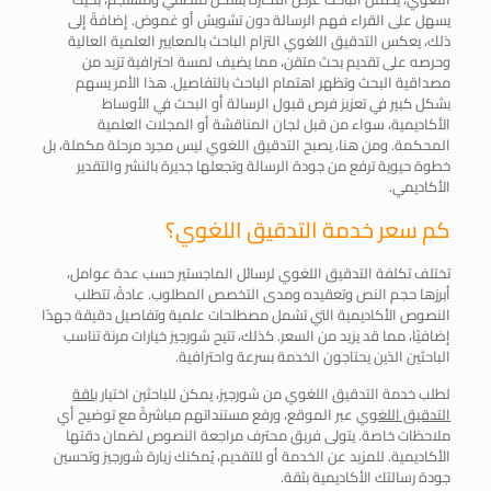
يسهل على القراء فهم الرسالة دون تشويش أو غموض. إضافةً إلى
ذلك، يعكس التدقيق اللغوي التزام الباحث بالمعايير العلمية العالية
وحرصه على تقديم بحث متقن، مما يضيف لمسة احترافية تزيد من
مصداقية البحث وتظهر اهتمام الباحث بالتفاصيل. هذا الأمر يسهم
بشكل كبير في تعزيز فرص قبول الرسالة أو البحث في الأوساط
الأكاديمية، سواء من قبل لجان المناقشة أو المجلات العلمية
المحكمة. ومن هنا، يصبح التدقيق اللغوي ليس مجرد مرحلة مكملة، بل
خطوة حيوية ترفع من جودة الرسالة وتجعلها جديرة بالنشر والتقدير
الأكاديمي.
كم سعر خدمة التدقيق اللغوي؟
تختلف تكلفة التدقيق اللغوي لرسائل الماجستير حسب عدة عوامل،
أبرزها حجم النص وتعقيده ومدى التخصص المطلوب. عادةً، تتطلب
النصوص الأكاديمية التي تشمل مصطلحات علمية وتفاصيل دقيقة جهدًا
إضافيًا، مما قد يزيد من السعر. كذلك، تتيح شورجيز خيارات مرنة تناسب
الباحثين الذين يحتاجون الخدمة بسرعة واحترافية.
لطلب خدمة التدقيق اللغوي من شورجيز، يمكن للباحثين اختيار
باقة
التدقيق اللغوي
عبر الموقع، ورفع مستنداتهم مباشرةً مع توضيح أي
ملاحظات خاصة. يتولى فريق محترف مراجعة النصوص لضمان دقتها
الأكاديمية. للمزيد عن الخدمة أو للتقديم، يُمكنك زيارة شورجيز وتحسين
جودة رسالتك الأكاديمية بثقة.