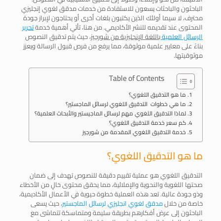
الباحثون والباحثات يسعون للاستفادة من خدمات مدقق لغوي إنجليزي
محترف، لا سيما أولئك الذين يكتبون بلغات أخرى أو يحتاجون لإبراز جودة
المحتوى عند تقديمه للنشر الأكاديمي. من هنا، تأتي أهمية خدمة
تحرير
الرسائل العلمية
باللغة الإنجليزية من شورجيز
، حيث يتم تدقيق النصوص
بناءً على معايير علمية موثوقة، مما يرفع من فرص قبول الرسالة ويعزز
موثوقيتها.
Table of Contents
ما هو التدقيق اللغوي؟
ما هي خطوات التدقيق اللغوي لرسائل الماجستير؟
لماذا التدقيق اللغوي مهم لرسائل الماجيستير والأبحاث العلمية؟
كم سعر خدمة التدقيق اللغوي؟
خدمة التدقيق اللغوي المقدمة من شورجيز
ما هو التدقيق اللغوي؟
التدقيق اللغوي هو عملية تقييم دقيقة للنصوص تهدف إلى ضمان
صحتها اللغوية والنحوية والإملائية، مما يحقق محتوى خالٍ من الأخطاء
وذو جودة عالية. تعد هذه العملية خطوة حيوية في الأعمال الأكاديمية،
خاصة من خلال
مدقق لغوي انجليزي لرسائل الماجستير
، حيث يسعى
الباحثون إلى عرض أفكارهم بطريقة سليمة ومتماسكة تتماشى مع