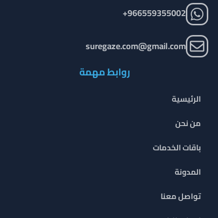
966559355002+
suregaze.com@gmail.com
روابط مهمة
الرئيسية
من نحن
باقات الخدمات
المدونة
تواصل معنا