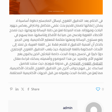
في الختام، يعد التدقيق اللغوي لرسائل الماجستير خطوة أساسية لا
يمكن إغفالها لضمان تقديم بحث علمي متكامل واحترافي يعكس جهود
الباحث ومهاراته. هذه المرحلة تعزز من دقة الرسالة وجودتها، حيث تصحح
الأخطاء اللغوية وتحسن من صياغة الأفكار وتناسقها، مما يسهم في
رفع مستوى الرسالة وجعلها ملائمة للمعايير الأكاديمية. ومن الجدير
بالذكر أن أهمية التدقيق لا تقتصر فقط على اللغة العربية، بل تمتد إلى
الأبحاث المكتوبة باللغة الإنجليزية، حيث يلعب التدقيق اللغوي الإنجليزي
دورًا كبيرًا في تحسين جودة البحث، خاصة للباحثين الذين يكتبون بغير
لغتهم الأم. وللمزيد عن هذا الموضوع وأهميته، يمكنك قراءة مقال
التدقيق اللغوي الإنجليزي
في مدونة شورجيز، حيث ستجد تفاصيل
تساعدك على فهم جوانب أخرى من التدقيق اللغوي للأبحاث الأكاديمية،
مما يُعزز من كفاءة البحث وقبوله من قبل الجهات الأكاديمية المختلفة.
Share
0
admin