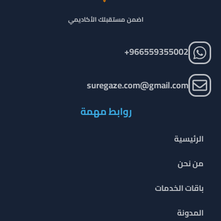
اضمن مستقبلك الأكاديمي
966559355002+
suregaze.com@gmail.com
روابط مهمة
الرئيسية
من نحن
باقات الخدمات
المدونة