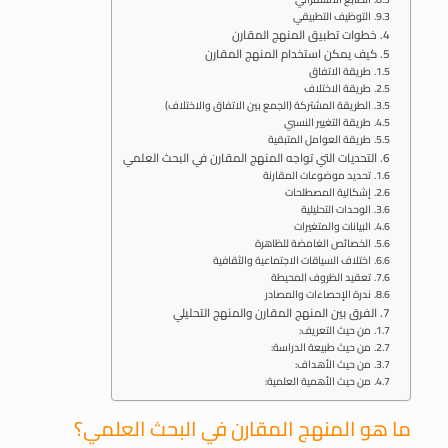
التوظيف التطبيقي
خطوات تطبيق المنهج المقارن
كيف يمكن استخدام المنهج المقارن
طريقة الاتفاق
طريقة الاختلاف
الطريقة المشتركة (الجمع بين الاتفاق والاختلاف)
طريقة التغيير النسبي
طريقة العوامل المتبقية
التحديات التي تواجه المنهج المقارن في البحث العلمي
تحديد موضوعات المقارنة
إشكالية المصطلحات
الوحدات التحليلية
البيانات والمتغيرات
الخصائص الغامضة للظاهرة
اختلاف السياقات الاجتماعية والثقافية
تعقيد الظروف المحيطة
ندرة الإحصاءات والمصادر
الفرق بين المنهج المقارن والمنهج التحليلي
من حيث التعريف:
من حيث طبيعة الدراسة:
من حيث الأهداف:
من حيث الأهمية العلمية:
ما هو المنهج المقارن في البحث العلمي؟