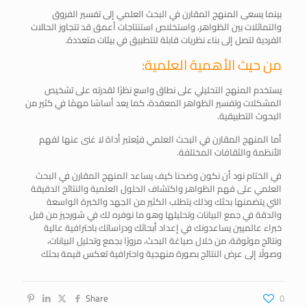
بينما يسعى المنهج المقارن في البحث العلمي إلى تفسير الفروق
والتماثلات بين الظواهر، واستخلاص استنتاجات أعمق قد تتجاوز الحالات
الفردية لتصل إلى بناء نظريات قابلة للتطبيق في بيئات متعددة.
من حيث الأهمية العلمية:
يستخدم المنهج التحليلي على نطاق واسع نظرًا لقدرته على تشخيص
المشكلات وتفسير الظواهر المعقدة، كما يعد أساسًا مهمًا في كثير من
البحوث التطبيقية.
أما المنهج المقارن في البحث العلمي فيُعتبر أداة لا غنى عنها لفهم
الأنظمة والثقافات المختلفة.
في الختام نود أن نكون وضحنا كيف يساعد المنهج المقارن في البحث
العلمي على فهم الظواهر واكتشاف الحلول العلمية والنتائج الدقيقة
التي يتضمنها بحثك وذلك يتطلب الكثير من الجهد والخبرة الواسعة
والدقة في جمع البيانات وتحليلها وهو ما نوفره لك في شورجيز من قبل
خبراء عالميين يساعدونك في إعداد أبحاثك ودراساتك باحترافية عالية
ونتائج موثوقة، من خلال صياغة البحث، مرورًا بجمع وتحليل البيانات،
وصولًا إلى عرض النتائج بصورة منهجية واحترافية تعكس قيمة بحثك
Share
0