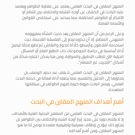
المنهج المقارن في البحث العلمي يعتمد على مقارنة الظواهر ويعتمد
عليه الباحث في الكشف عن أوجه التشابه والاختلاف بين النظم أو
الأفكار أو الظواهر المختلفة، مما يساعد على استخلاص القوانين
والأنماط العامة.
وعلى الرغم من أن المنهج المقارن يعد حديث النشأة بمفهومه
المنهجي المنظم، إلا أن جذوره ترجع إلى الفلسفة القديمة، حيث
استخدمه أفلاطون وأرسطو كأداة للحوار والنقاش، ثم تطور لاحقًا ليصبح
أداة أساسية في دراسة الموضوعات ذات الطابع العام أو المسائل
الجزئية التي تتطلب التدقيق والموازنة، ومن هنا يمكن اعتباره شكلًا من
أشكال “التجريب غير المباشر”،
المنهج المقارن في البحث العلمي لا يقف عند حدود الوصف، بل
يتجاوزها إلى التحليل والتفسير، مما يجعله أداة فعالة في خدمة البحث
العلمي، ويمنح الباحث مرونة كبيرة لفهم الظواهر في سياقاتها
المتعددة.
أهم أهداف المنهج المقارن في البحث
المنهج المقارن في البحث العلمي من المناهج البحثية الغنية بالأهداف،
إذ لا يقتصر دوره على مجرد إبراز أوجه الشبه والاختلاف بين الظواهر، بل
يتجاوز ذلك ليؤدي وظائف معرفية وتطبيقية متعددة توضح لنا ما هو
المنهج المقارن، ومن أهم أهدافه :