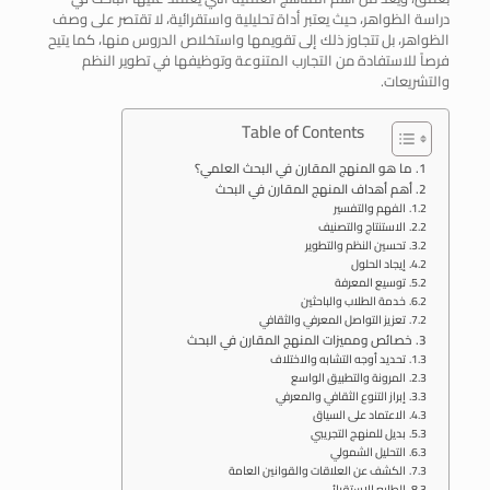
دراسة الظواهر، حيث يعتبر أداة تحليلية واستقرائية، لا تقتصر على وصف
الظواهر، بل تتجاوز ذلك إلى تقويمها واستخلاص الدروس منها، كما يتيح
فرصاً للاستفادة من التجارب المتنوعة وتوظيفها في تطوير النظم
والتشريعات.
Table of Contents
ما هو المنهج المقارن في البحث العلمي؟
أهم أهداف المنهج المقارن في البحث
الفهم والتفسير
الاستنتاج والتصنيف
تحسين النظم والتطوير
إيجاد الحلول
توسيع المعرفة
خدمة الطلاب والباحثين
تعزيز التواصل المعرفي والثقافي
خصائص ومميزات المنهج المقارن في البحث
تحديد أوجه التشابه والاختلاف
المرونة والتطبيق الواسع
إبراز التنوع الثقافي والمعرفي
الاعتماد على السياق
بديل للمنهج التجريبي
التحليل الشمولي
الكشف عن العلاقات والقوانين العامة
الطابع الاستقرائي