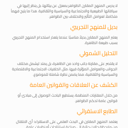
لا يدرس المنهج المقارن الظواهر بمعزل عن بيئاتها، بل ينظر إليها في
سياقاتها الطبيعية والاجتماعية والسياسية والثقافية. هذا ما يتيح فهماً
متكاملاً لعوامل التأثير والاختلاف بين الظواهر.
بديل للمنهج التجريبي
يعتبر المنهج المقارن بديلاً مناسبًا عندما يتعذر استخدام المنهج التجريبي
بسبب طبيعة الظاهرة.
التحليل الشمولي
لا يقتصر على مقارنة جانب واحد من الظاهرة، بل يمتد ليشمل مختلف
الجوانب والعوامل المؤثرة فيها، مثل الخلفيات الاجتماعية والاقتصادية
والسياسية والثقافية، مما يضمن نظرة شاملة للموضوع.
الكشف عن العلاقات والقوانين العامة
من خلال المقارنات المنظمة، يستطيع الباحث الوصول إلى مبادئ أو
قوانين عامة تحكم الظواهر.
الطابع الاستقرائي
يعتمد المنهج المقارن في البحث العلمي على الاستقراء؛ أي الانتقال
من ملاحظة حالات جزئية إلى صياغة استنتاجات أو نظريات عامة.