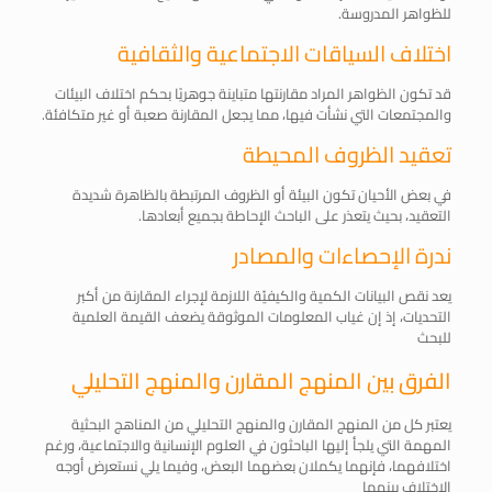
للظواهر المدروسة.
اختلاف السياقات الاجتماعية والثقافية
قد تكون الظواهر المراد مقارنتها متباينة جوهريًا بحكم اختلاف البيئات
والمجتمعات التي نشأت فيها، مما يجعل المقارنة صعبة أو غير متكافئة.
تعقيد الظروف المحيطة
في بعض الأحيان تكون البيئة أو الظروف المرتبطة بالظاهرة شديدة
التعقيد، بحيث يتعذر على الباحث الإحاطة بجميع أبعادها.
ندرة الإحصاءات والمصادر
يعد نقص البيانات الكمية والكيفيّة اللازمة لإجراء المقارنة من أكبر
التحديات، إذ إن غياب المعلومات الموثوقة يضعف القيمة العلمية
للبحث
الفرق بين المنهج المقارن والمنهج التحليلي
يعتبر كل من المنهج المقارن والمنهج التحليلي من المناهج البحثية
المهمة التي يلجأ إليها الباحثون في العلوم الإنسانية والاجتماعية، ورغم
اختلافهما، فإنهما يكملان بعضهما البعض، وفيما يلي نستعرض أوجه
الاختلاف بينهما