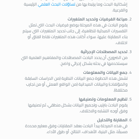
إشكالية البحث وما يرتبط بها من
تساؤلات البحث العلمي
الرئيسية
والفرعية.
صياغة الفرضيات وتحديد المتغيرات
يقوم الباحث في هذه المرحلة بوضع فرضيات البحث التي تمثل
التفسيرات المبدئية للظاهرة، إلى جانب تحديد المتغيرات التي سيتم
بناء المقارنة عليها، سواء أكانت هذه المتغيرات نقاط اتفاق أو
اختلاف.
تحديد المصطلحات الإجرائية
من الضروري أن يحدد الباحث المصطلحات والمفاهيم العلمية التي
سيستخدمها في بحثه بشكل إجرائي واضح.
جمع البيانات والمعلومات
تشمل هذه الخطوة جمع البيانات النظرية (من الدراسات السابقة
والمؤلفات) والبيانات الميدانية (من الواقع العملي أو من تجارب
مختلفة).
تنظيم المعلومات وتصنيفها
يقوم الباحث بترتيب وتجميع البيانات بشكل منطقي، ثم تصنيفها
وفق أوجه التشابه والاختلاف.
المقارنة والتحليل
في هذه المرحلة يبدأ الباحث بعقد المقارنات وفق معايير محددة
مسبقًا، مثل البنية، الأهداف، النتائج، أو طرق الأداء.