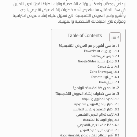
إبداعي وجذّاب وتعكس رؤيتك الشخصية وتترك انطباعًا قويًا لدى الآخرين.
في هذا المقال، سنستعرض أهم خطوات إنشاء عرض تقديمي ناجح،
وأشهر برامج العروض التقديمية التي تسهّل عليك إنشاء عروض احترافية
ومؤثرة تلبي احتياجاتك الشخصية والمهنية.
Table of Contents
ما هي أشهر برامج العروض التقديمية؟
باور بوينت PowerPoint
فايس مي Visme
جوجل سلايدز Google Slides
كانفا Canva
زوهو Zoho Show
كي نوت Keynote
بريزي Prezi
ما مدى كفاءة هذه البرامج؟
ما هي خطوات إنشاء العروض التقديمية؟
تحديد المحتوى وتنسيقه
اختيار برنامج العروض التقديمية
اختيار التصميم والقالب المناسب
ترتيب شرائح العرض التقديمي
إدراج الوسائط المتعددة
حفظ ملف العرض التقديمي
التدريب على تقديم العرض
أهم النصائح لإنشاء عروض تقديمية ناجحة