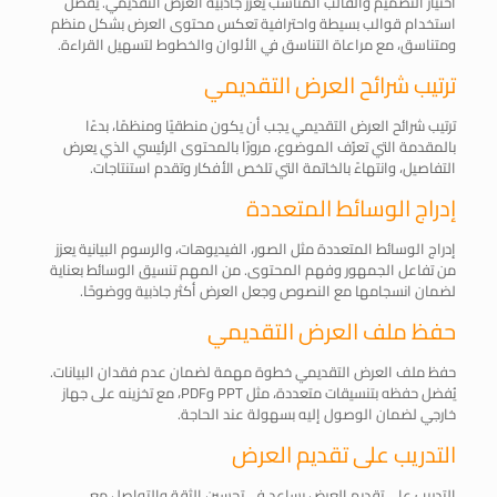
اختيار التصميم والقالب المناسب يعزز جاذبية العرض التقديمي. يفضل
استخدام قوالب بسيطة واحترافية تعكس محتوى العرض بشكل منظم
ومتناسق، مع مراعاة التناسق في الألوان والخطوط لتسهيل القراءة.
ترتيب شرائح العرض التقديمي
ترتيب شرائح العرض التقديمي يجب أن يكون منطقيًا ومنظمًا، بدءًا
بالمقدمة التي تعرّف الموضوع، مرورًا بالمحتوى الرئيسي الذي يعرض
التفاصيل، وانتهاءً بالخاتمة التي تلخص الأفكار وتقدم استنتاجات.
إدراج الوسائط المتعددة
إدراج الوسائط المتعددة مثل الصور، الفيديوهات، والرسوم البيانية يعزز
من تفاعل الجمهور وفهم المحتوى. من المهم تنسيق الوسائط بعناية
لضمان انسجامها مع النصوص وجعل العرض أكثر جاذبية ووضوحًا.
حفظ ملف العرض التقديمي
حفظ ملف العرض التقديمي خطوة مهمة لضمان عدم فقدان البيانات.
يُفضل حفظه بتنسيقات متعددة، مثل PPT وPDF، مع تخزينه على جهاز
خارجي لضمان الوصول إليه بسهولة عند الحاجة.
التدريب على تقديم العرض
التدريب على تقديم العرض يساعد في تحسين الثقة والتواصل مع