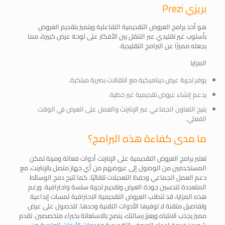
بريزي Prezi
هو أحد برامج العروض التقديمية التفاعلية ويتميز بتقديم العروض
بأسلوب غير تقليدي عبر التنقل بين الأفكار على لوحة عرض كبيرة، مما
يجعله مميزًا عن البرامج التقليدية.
المزايا
يوفر تجربة عرض ديناميكية مع انتقالات بصرية مبتكرة.
يدعم إنشاء عروض تقديمية غير خطية.
يتيح التعاون الجماعي عبر الإنترنت والعمل على العرض في الوقت
الفعلي.
ما مدى كفاءة هذه البرامج؟
تعتبر برامج العروض التقديمية على الإنترنت أدوات فعالة ومرنة تمكن
المستخدمين من الوصول إلى عروضهم من أي جهاز متصل بالإنترنت، مع
دعم العمل الجماعي وحفظ التعديلات تلقائيًا. كما تتيح دمج الوسائط
المتعددة لتحسين جودة العرض وتقديم تجربة سلسة واحترافية. ورغم
هذه المزايا، قد تتطلب العروض التقديمية الاحترافية لمسات إبداعية
وتفاصيل متقنة لا توفرها الأدوات التقنية وحدها. للحصول على عرض
مميز يجذب الانتباه ويعزز رسالتك، ينصح بالاستعانة بخبراء متخصصين. تقدم
شورجيز
خدمة إعداد العروض التقديمية
و
خدمات الأبحاث العلمية
من