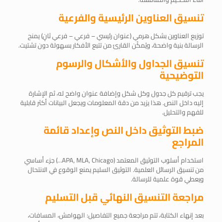
تنسيق العناوين الرئيسية والفرعية
توزيع العناوين بشكل هرمي (عنوان رئيسي – فرعي – فرعي ثانٍ) يمنح
الرسالة بنية واضحة، ويُمكّن القارئ من تتبع الأفكار بسهولة دون تشتيت.
تنسيق الجداول والأشكال والرسوم
التوضيحية
يجب ترقيم كل جدول وكل شكل وإضافة عنوان واضح له، ثم الإشارة
إليه داخل النص. هذا يزيد من دقة المعلومات ويجعل البيانات أكثر قابلية
للفهم والتحليل.
ضبط التوثيق داخل النص وإعداد قائمة
المراجع
استخدام أسلوب التوثيق المعتمد (APA, MLA, Chicago…) جزء أساسي
من تنسيق الرسائل العلمية. التوثيق السليم يمنع الوقوع في الانتحال
ويعطي قوة علمية للرسالة.
مراجعة التنسيق النهائي قبل التسليم
بعد إنهاء الكتابة، تتم مراجعة جميع التفاصيل: الهوامش، المسافات،