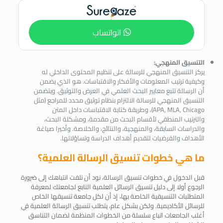
الواتساب
التنسيق المنهجي:
يركز التنسيق المنهجي للرسالة على تنظيم المحتوى الداخلي له
وكيفية ترتيب المعلومات والأفكار والاقتباسات. هو الذي يضمن
أن الرسالة تتبع معايير البحث العلمي في العرض والتوثيق. ويتضمن
التنسيق المنهجي للرسالة الالتزام بنظام توثيق محدد للمراجع (مثل
APA, MLA, Chicago)، وطريقة كتابة الاقتباسات داخل المتن
والترتيب المنطقي لأقسام البحث من مقدمة، ومشكلة البحث،
والدراسات السابقة، والمنهجية، والنتائج، والخلاصة. وأخيرا صياغة
الأهداف والفرضيات لتقديم أهداف الدراسة وتساؤلاتها.
ما هي خطوات تنسيق الرسالة العلمية؟
قبل الدخول في خطوات تنسيق الرسالة، نود أن نلفت انتباهك إلى ضرورة
الرجوع أولا إلى دليل تنسيق الرسائل العلمية التابع لجامعتك لمعرفة
المتطلبات التنسيقية الخاصة بها، إذ أن لكل جامعة تنسيقها الخاص
للرسائل الأكاديمية. ولكن بشكل عام، يتطلب تنسيق الرسالة العلمية في
أغلب الجامعات اتباع سلسلة من الخطوات المنظمة لضمان التناسق