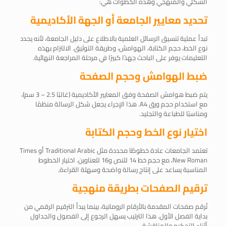
الشكلي والمنهجي وهذه الخطوات هي:
تحديد معايير الجامعة أو الجهة الأكاديمية
تبدأ عملية تنسيق الرسائل العلمية بالاطلاع على دليل الجامعة، لأنه يحدد
نوع الخط، حجم الكتابة، الهوامش، وطريقة التوثيق. الالتزام بهذه
التعليمات يوفر على الباحث جهدًا كبيرًا في مرحلة المراجعة النهائية.
ضبط الهوامش وحجم الصفحة
يتم ضبط هوامش الصفحة وفق المعايير الأكاديمية (غالبًا 2.5 – 3 سم)،
مع استخدام حجم ورق A4. هذا الإجراء يجعل شكل الرسالة منظمًا
ومناسبًا للطباعة والتجليد.
اختيار نوع الخط وحجم الكتابة
تعتمد الجامعات عادة خطوطًا محددة مثل Traditional Arabic أو Times
New Roman، مع حجم خط 14 للنص و16 للعناوين. اختيار الخطوط
المناسبة يساعد على إنتاج رسالة واضحة وسهلة القراءة.
ترقيم الصفحات بطريقة منهجية
تُرقم صفحات المقدمة بالأرقام الرومانية، بينما يبدأ الترقيم الرقمي من
بداية الفصل الأول. هذا الترتيب يسهل الرجوع إلى الفصول والجداول
أثناء التحكيم والمناقشة.