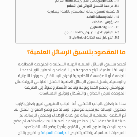
ضبط التوثيق داخل النص وإعداد قائمة المراجع
مراجعة التنسيق النهائي قبل التسليم
كيفية تنسيق رسالة الماجستير باللغة الإنجليزية
الخط ومسافة التباعد
رؤوس الصفحات
مستويات العناوين
التوثيق داخل النص وفي قائمة المراجع
اتباع دليل نمط الكتابة (Style Guide)
ما المقصود ب
تنسيق الرسائل العلمية
؟
يُقصد بتنسيق الرسائل العلمية الهيئة الشكلية والمنهجية المطلوبة
للرسالة العلمية باتباع مجموعة من القواعد والمعايير التي تحددها
الجامعة أو المؤسسة الأكاديمية لإخراج الرسالة في صورتها النهائية
والرسمية. يشمل تنسيق الرسائل العلمية الشكل الطباعي للورقة مثل
الهوامش وحجم الخط ونوعه وتباعد الأسطر وصولاً إلى الطريقة
الموحدة لعرض الجداول والأشكال وتوثيق الاقتباسات.
هذا ما يتعلق بالجانب الشكلي، أما الجانب المنهجي فهو يتعلق بترتيب
محتوى الرسالة عبر تحديد موضوع الرسالة مع وضع العنوان الأمثل له،
ثم الكلمة الافتتاحية للرسالة مع كتابة الإهداء وملخص للرسالة، ثم
صياغة المقدمة بشكل مختصر وتحديد أهمية البحث وأهدافه، ثم وضع
حدود البحث والمنهج العلمي المُتبع، وأخيرًا وضع الأسئلة وتحديد
الفرضيات المناسبة، وتختتم بتلخيص
الدراسات السابقة
والخروج بنتائج