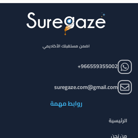
اضمن مستقبلك الأكاديمي
966559355002+
suregaze.com@gmail.com
روابط مهمة
الرئيسية
من نحن