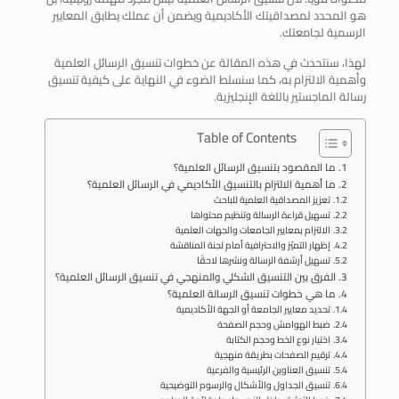
هو المحدد لمصداقيتك الأكاديمية ويضمن أن عملك يطابق المعايير
الرسمية لجامعتك.
لهذا، سنتحدث في هذه المقالة عن خطوات تنسيق الرسائل العلمية
وأهمية الالتزام به، كما سنسلط الضوء في النهاية على كيفية تنسيق
رسالة الماجستير باللغة الإنجليزية.
Table of Contents
ما المقصود بتنسيق الرسائل العلمية؟
ما أهمية الالتزام بالتنسيق الأكاديمي في الرسائل العلمية؟
تعزيز المصداقية العلمية للباحث
تسهيل قراءة الرسالة وتنظيم محتواها
الالتزام بمعايير الجامعات والجهات العلمية
إظهار التميّز والاحترافية أمام لجنة المناقشة
تسهيل أرشفة الرسالة ونشرها لاحقًا
الفرق بين التنسيق الشكلي والمنهجي في تنسيق الرسائل العلمية؟
ما هي خطوات تنسيق الرسالة العلمية؟
تحديد معايير الجامعة أو الجهة الأكاديمية
ضبط الهوامش وحجم الصفحة
اختيار نوع الخط وحجم الكتابة
ترقيم الصفحات بطريقة منهجية
تنسيق العناوين الرئيسية والفرعية
تنسيق الجداول والأشكال والرسوم التوضيحية