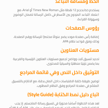
الخط ومسافة التباعد
يستخدم خط بحجم 12 نقطة مثل Times New Roman أو Arial، مع
اعتماد التباعد المزدوج بين الأسطر في كامل الرسالة لضمان الوضوح
وسهولة القراءة.
رؤوس الصفحات
إضافة رأس صفحة موحد يضم عنوانًا مختصرًا للرسالة ورقم الصفحة،
وذلك وفق قواعد نظام APA.
مستويات العناوين
تحديد تنسيق ثابت وواضح لجميع مستويات العناوين الرئيسية والفرعية
بما يضمن ترتيبًا منطقيًا وانسيابيًا للمحتوى.
التوثيق داخل النص وفي قائمة المراجع
توضيح طريقة كتابة الاقتباسات داخل المتن بدقة، مع الالتزام بالتنسيق
الملائم في صفحة المراجع وفق النظام المطلوب.
اتباع دليل نمط الكتابة
(Style Guide)
تعد هذه الخطوة أساسًا محوريًا في تنسيق رسالة الماجستير، إذ يجب
الالتزام الكامل بالنظام الذي تفرضه الجامعة، سواء كان APA أو MLA أو