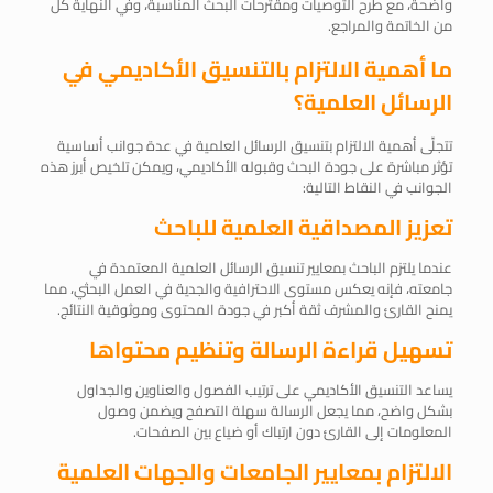
واضحة، مع طرح التوصيات ومقترحات البحث المناسبة، وفي النهاية كل
من الخاتمة والمراجع.
ما أهمية الالتزام بالتنسيق الأكاديمي في
الرسائل العلمية؟
تتجلّى أهمية الالتزام بتنسيق الرسائل العلمية في عدة جوانب أساسية
تؤثر مباشرة على جودة البحث وقبوله الأكاديمي، ويمكن تلخيص أبرز هذه
الجوانب في النقاط التالية:
تعزيز المصداقية العلمية للباحث
عندما يلتزم الباحث بمعايير تنسيق الرسائل العلمية المعتمدة في
جامعته، فإنه يعكس مستوى الاحترافية والجدية في العمل البحثي، مما
يمنح القارئ والمشرف ثقة أكبر في جودة المحتوى وموثوقية النتائج.
تسهيل قراءة الرسالة وتنظيم محتواها
يساعد التنسيق الأكاديمي على ترتيب الفصول والعناوين والجداول
بشكل واضح، مما يجعل الرسالة سهلة التصفح ويضمن وصول
المعلومات إلى القارئ دون ارتباك أو ضياع بين الصفحات.
الالتزام بمعايير الجامعات والجهات العلمية