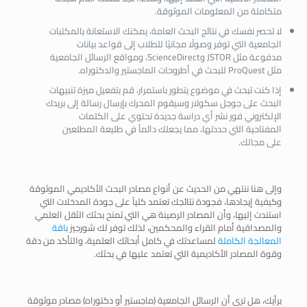
متكاملة من المعلومات الموثوقة.
لا تحصر نفسك في نتائج البحث العامة، يمكنك الاستعانة بالمكتبات
الجامعية التي توفر وصولًا مجانيًا للطلاب إلى قواعد بيانات
مدفوعة مثل JSTOR وScienceDirect، ومواقع الرسائل الجامعية
مثل ProQuest للبحث في أطروحات الماجستير والدكتوراه.
إذا كنت تبحث في موضوع يتطور باستمرار، قم بتفعيل ميزة تنبيهات
البحث على جوجل سكولار وسيقوم المحرك بإرسال رسالة إلى بريدك
الإلكتروني فور نشر أي دراسة جديدة تحتوي على الكلمات
المفتاحية التي حددتها، مما يجعلك دائماً في طليعة المطلعين
على مجالك.
وإلى هنا ننتهي من الحديث عن أنواع
مصادر البحث الأكاديمي الموثوقة
وكيفية إيجادها، فجودة نتائجك تعتمد كلياً على جودة المدخلات التي
استندت إليها، وأن المصادر الرصينة هي التي تمنح بحثك الثقل العلمي
والمصداقية أمام القراء والمحكمين، لذلك توفر لك شورجيز
باقة
المعالجة الكاملة
لمساعدتك في كامل أبحاثك العلمية، والتأكد من دقة
وقوة المصادر الأكاديمية التي تعتمد عليها في بحثك.
برأيك، هل ترى أن الرسائل الجامعية (ماجستير أو دكتوراه) مصادر موثوقة