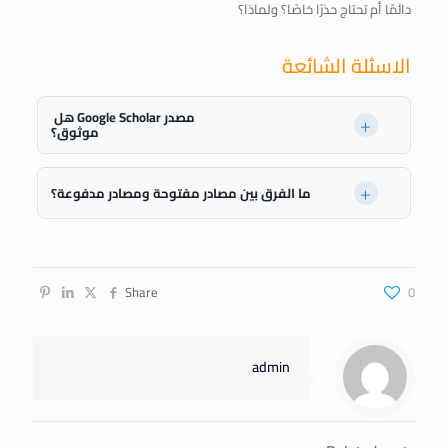
دائمًا أم تحتاج حذرًا خاصًا؟ ولماذا؟
الاسئلة الشائعة
هل Google Scholar مصدر
موثوق؟
Google Scholar هو محرك بحث يضم العديد من المصادر العلمية
الموثوقة التي يقوم بفهرستها من الأبحاث، والكتب، والرسائل
ما الفرق بين مصادر مفتوحة ومصادر مدفوعة؟
العلمية، والمجلات المحكمة ، ولكنه ليس مصدرًا في حد ذاته.
المصادر المفتوحة هي مصادر متاحة للجميع مجانًا عبر الإنترنت
فور نشرها وتخضع لتحكيم علمي صارم لضمان صحتها، أما
المصادر المدفوعة تتطلب اشتراكًا ماليًا أو شراء المصدر العلمي
Share
0
وغالبًا ما تكون تابعة لدار نشر أو جهة كبرى.
admin