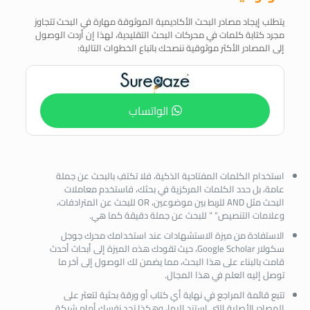
يتطلب إيجاد مصادر البحث الأكاديمية الموثوقة مهارة في البحث تتجاوز
مجرد كتابة كلمات في محركات البحث التقليدية، لهذا إن أردت الوصول
إلى المصادر الأكثر موثوقية ننصحك باتباع الخطوات التالية:
الواتساب
استخدام الكلمات المفتاحية الذكية، فلا تكتفِ بالبحث عن جملة
عامة، بل حدد الكلمات المركزية في بحثك، فاستخدم معاملات
البحث مثل AND للربط بين موضوعين، OR للبحث عن المترادفات،
وعلامات التنصيص” ” للبحث عن جملة دقيقة كما هي.
الاستفادة من ميزة الاستشهادات عند استخدامك محرك جوجل
سكولار Google Scholar، حيث تقودك هذه الميزة إلى أبحاث أحدث
قامت بالبناء على هذا البحث، مما يضمن لك الوصول إلى آخر ما
توصل إليه العلم في هذا المجال.
تتبع قائمة المراجع في نهاية أي كتاب أو ورقة بحثية لتعثر على
المصادر الأصلية التي استند إليها، وهكذا تجد نفسك أمام شبكة