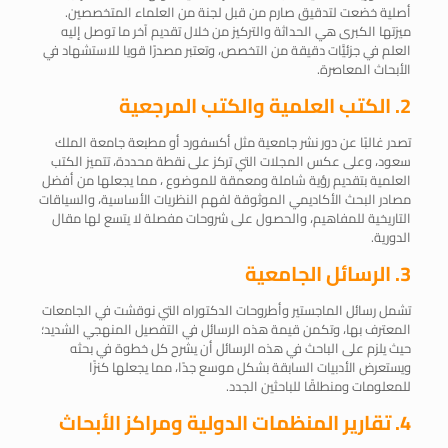
أصلية خضعت لتدقيق صارم من قبل لجنة من العلماء المتخصصين.
ميزتها الكبرى هي الحداثة والتركيز من خلال تقديم آخر ما توصل إليه
العلم في جزئيَّات دقيقة من التخصص، وتعتبر مصدرًا قويا للاستشهاد في
الأبحاث المعاصرة.
2. الكتب العلمية والكتب المرجعية
تصدر غالبًا عن دور نشر جامعية مثل أكسفورد أو مطبعة جامعة الملك
سعود، وعلى عكس المجلات التي تركز على نقطة محددة، تتميز الكتب
العلمية بتقديم رؤية شاملة ومعمقة للموضوع ، مما يجعلها من أفضل
مصادر البحث الأكاديمي الموثوقة
لفهم النظريات الأساسية، والسياقات
التاريخية للمفاهيم، والحصول على شروحات مفصلة لا يتسع لها مقال
الدورية.
3. الرسائل الجامعية
تشمل رسائل الماجستير وأطروحات الدكتوراه التي نوقشت في الجامعات
المعترف بها، وتكمن قيمة هذه الرسائل في التفصيل المنهجي الشديد؛
حيث يلزم على الباحث في هذه الرسائل أن يشرح كل خطوة في بحثه
ويستعرض الأدبيات السابقة بشكل موسع جدًا، مما يجعلها كنزًا
للمعلومات ومنطلقًا للباحثين الجدد.
4. تقارير المنظمات الدولية ومراكز الأبحاث