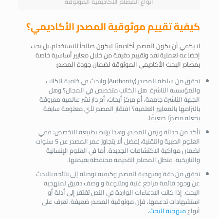
أنواع المصادر الأكاديمية الموثوقة
كيفية تقييم موثوقية المصدر الأكاديمي؟
لا يكفي أن يكون المصدر أكاديميًا ليكون صالحاً للاستخدام، بل يجب
إخضاعه لعملية نقد وتقييم دقيقة من خلال معايير أساسية خاصة
ب
مصادر البحث الأكاديمي الموثوقة
لضمان جودة المصدر:
تحقق من سلطة المصدر (Authority) وابحث في خلفية الكاتب
والمؤسسة الناشرة. هل الكاتب متخصص في المجال؟ وهل
الجهة الناشرة جامعة، أم مركز أبحاث، أم دار نشر عالمية معروفة
بالتزامها بالمعايير العلمية؟ افتقار المصدر لأي معلومة سابقة
يجعله مصدرًا ضعيفًا.
تأكد من حداثة و زمن المصدر، وهذا يرتبط بطبيعة التخصص؛ ففي
العلوم الطبية والتقنية، يُفضل ألا يتجاوز عمر المصدر عن 5 سنوات
لضمان مواكبة الاكتشافات الجديدة. أما في العلوم الإنسانية
والتاريخية، فتظل المصادر القديمة محتفظة بقيمتها.
تحقق من دقة ومنهجية المصدر وكيفية توصله إلى نتائجه بالبحث
عن وجود قائمة مراجع غنية ومتنوعة و وصف دقيق لمنهجية
البحث. إذا كانت الادعاءات الواردة في النص تفتقر إلى أدلة أو
استشهادات تدعمها، فإن موثوقية المصدر ضعيفة. تعرف على
أنواع
منهجية البحث
.