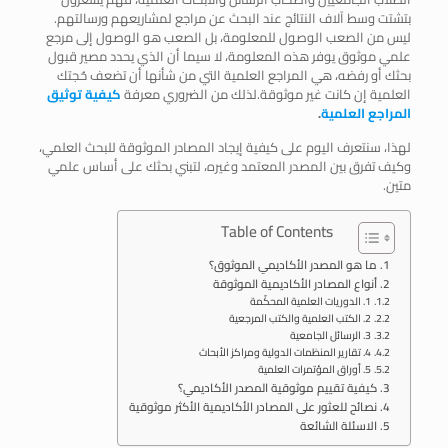
بتشتت وسط آلاف النتائج عند البحث عن مراجع لمشاريعهم ورسالتهم.
ليس من الصعب الوصول للمعلومة، بل الصعب هو الوصول إلى مرجع
علمي موثوق يوفر هذه المعلومة، لا سيما أن الذي يحدد مصير قبول
بحثك أو رفضه، هي المراجع العلمية التي من شأنها أن تضعف حُجتك
العلمية إن كانت غير موثوقة.لذلك من الضروري معرفة
كيفية توثيق
المراجع العلمية
.
لهذا، سنتعرف اليوم على كيفية إيجاد المصادر الموثوقة للبحث العلمي،
وكيف تفرق بين المصدر المعتمد وغيره، لتبني بحثك على أساس علمي
متين.
Table of Contents
ما هو المصدر الأكاديمي الموثوق؟
أنواع المصادر الأكاديمية الموثوقة
1. الدوريات العلمية المحكّمة
2. الكتب العلمية والكتب المرجعية
3. الرسائل الجامعية
4. تقارير المنظمات الدولية ومراكز الأبحاث
5. أوراق المؤتمرات العلمية
كيفية تقييم موثوقية المصدر الأكاديمي؟
نصائح للعثور على المصادر الأكاديمية الأكثر موثوقية
الاسئلة الشائعة