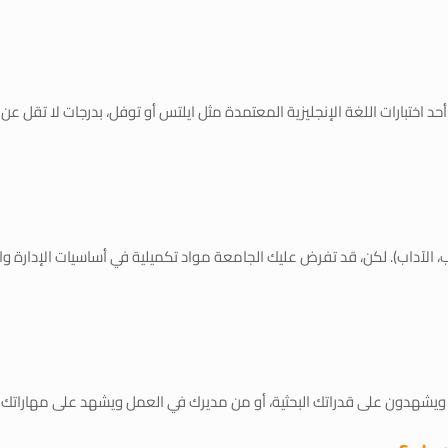
ة الإنجليزية المعتمدة مثل ايلتس أو توفل، بدرجات لا تقل عن 5 في الايلتس، و 45 درجة في توفل.
طب، الآداب). لكن، قد تفرض عليك الجامعة مواد تكميلية في أساسيات الإدارة و
يشهدون على قدراتك البحثية، أو من مديرك في العمل ويشهد على مهاراتك الق