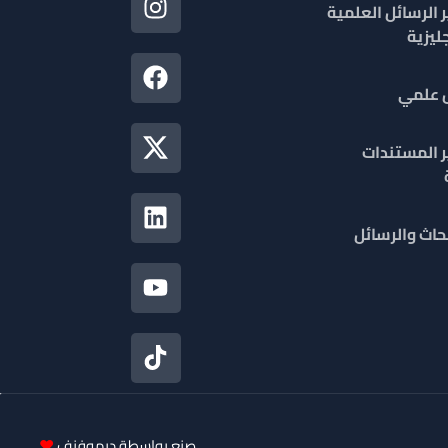
 الرسائل العلمية
جليزية
ل علمي
ر المستندات
حاث والرسائل
صنع بواسطة
ديموفنف
❤