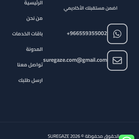
الرئيسية
اضمن مستقبلك الأكاديمي
من نحن
966559355002+
باقات الخدمات
المدونة
suregaze.com@gmail.com
تواصل معنا
ارسل طلبك
جميع الحقوق محفوظة © 2026 SUREGAZE