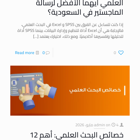
العلمي أيهما الأفضل لرسالة
الماجستير في السعودية؟
إذا كنت تتساءل عن الفرق بين SPSS و Excel في البحث العلمي،
فالإجابة هي أن Excel أداة لتنظيم وإدارة البيانات، بينما SPSS أداة
لتحليلها وتفسيرها أكاديميًا. ومع ذلك، اختيارك يعتمد
[…]
Read more
0
0
4 مايو، 2026
on
admin
خصائص البحث العلمي: أهم 12