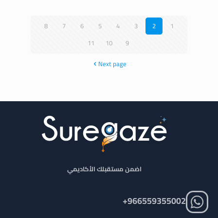
8
7
6
5
4
3
2
1
11
10
9
Next page
اضمن مستقبلك الأكاديمي
966559355002+