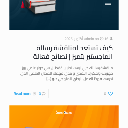
16 أكتوبر، 2025
on
admin
كيف تستعد لمناقشة رسالة
الماجستير بتميز | نصائح فعالة
مناقشة رسالتك هي ليست اختبارا فقط بل هي حوار علمي يبرز
جهودك وتفكيرك النقدي و مدى فهمك للمجال العلمي الذي
تدرسه، فهذا العمل البحثي المنهجي هو
[…]
Read more
0
0